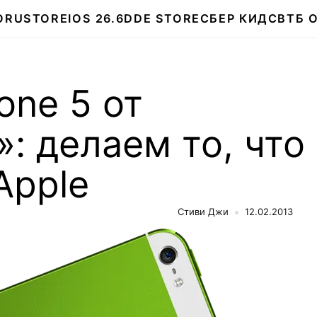
О
RUSTORE
IOS 26.6
DDE STORE
СБЕР КИДС
ВТБ 
one 5 от
: делаем то, что
Apple
Стиви Джи
12.02.2013