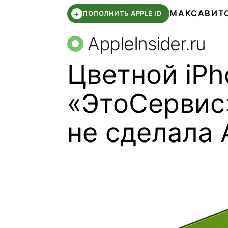
МАКС
АВИТ
+
ПОПОЛНИТЬ APPLE ID
AppleInsider.ru
Цветной iPh
«ЭтоСервис»
не сделала 