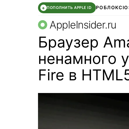
РОБЛОКС
IO
+
ПОПОЛНИТЬ APPLE ID
AppleInsider.ru
Браузер Ama
ненамного у
Fire в HTML