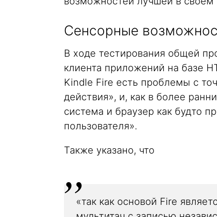
возможностей лучшей в своем к
Сенсорные возможно
В ходе тестирования общей пр
клиента приложений на базе H
Kindle Fire есть проблемы с т
действия», и, как в более ранн
система и браузер как будто 
пользователя».
Также указано, что
«так как основой Fire являет
мультитач с записью незави