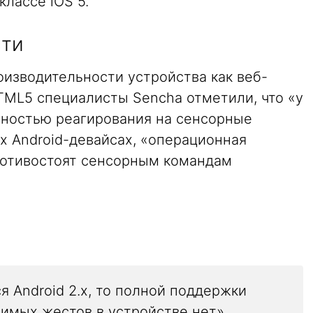
лассе iOS 5.
сти
оизводительности устройства как веб-
TML5 специалисты Sencha отметили, что «у
очностью реагирования на сенсорные
их Android-девайсах, «операционная
противостоят сенсорным командам
ся Android 2.x, то полной поддержки
симых жестов в устройстве нет».