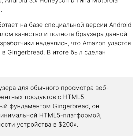
b, Android 3.x Honeycomb типа Motorola
.
ботает на базе специальной версии Android
рошлом качество и полнота браузера данной
зработчики надеялись, что Amazon удастся
в Gingerbread. В итоге был сделан
аузера для обычного просмотра веб-
урентных продуктов с HTML5
ый фундаментом Gingerbread, он
 минимальной HTML5-платформой,
ости устройства в $200».