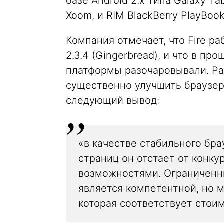
базе Android 2.x типа Galaxy Ta
Xoom, и RIM BlackBerry PlayBook
Компания отмечает, что Fire ра
2.3.4 (Gingerbread), и что в п
платформы разочаровывали. Ра
существенно улучшить браузер 
следующий вывод:
«в качестве стабильного бр
страниц он отстает от конк
возможностями. Ограниченн
является компетентной, но
которая соответствует стоим