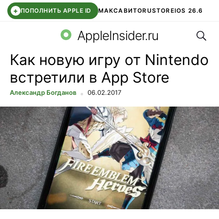
+
ПОПОЛНИТЬ APPLE ID
МАКС
АВИТО
RUSTORE
IOS 26.6
Поис
DDE STORE
СБЕР КИДС
ВТБ ОНЛАЙН
ЧАТ В ROBLOX
AppleInsider.ru
Как новую игру от Nintendo
встретили в App Store
Александр Богданов
06.02.2017