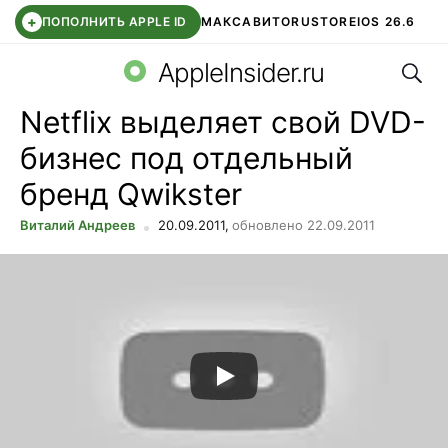
+
ПОПОЛНИТЬ APPLE ID
МАКС
АВИТО
RUSTORE
IOS 26.6
Поис
DDE STORE
СБЕР КИДС
ВТБ ОНЛАЙН
ЧАТ В ROBLOX
AppleInsider.ru
Netflix выделяет свой DVD-
бизнес под отдельный
бренд Qwikster
Виталий Андреев
20.09.2011,
обновлено 22.09.2011