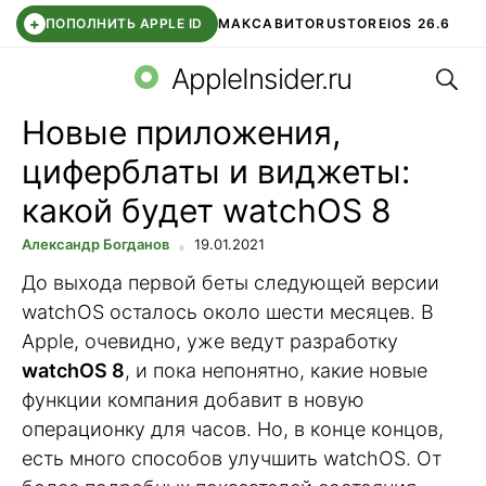
+
ПОПОЛНИТЬ APPLE ID
МАКС
АВИТО
RUSTORE
IOS 26.6
Поис
DDE STORE
СБЕР КИДС
ВТБ ОНЛАЙН
ЧАТ В ROBLOX
AppleInsider.ru
Новые приложения,
циферблаты и виджеты:
какой будет watchOS 8
Александр Богданов
19.01.2021
До выхода первой беты следующей версии
watchOS осталось около шести месяцев. В
Apple, очевидно, уже ведут разработку
watchOS 8
, и пока непонятно, какие новые
функции компания добавит в новую
операционку для часов. Но, в конце концов,
есть много способов улучшить watchOS. От