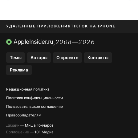
УДАЛЕННЫЕ ПРИЛОЖЕНИЯ
TIKTOK НА IPHONE
ПРИЛОЖЕНИЯ БЕЗ APP STORE
AppleInsider.ru
2008—2026
,
OZON БАНК, WILDBERRIES
Темы
Авторы
О проекте
Контакты
МЕССЕНДЖЕРЫ KAKAOTALK, B…
Реклама
ПОПОЛНЕНИЕ APPLE ID
Редакционная политика
Политика конфиденциальности
Пользовательское соглашение
Правообладателям
Дизайн —
Миша Гончаров
Воплощение —
101 Медиа