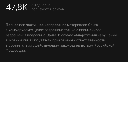
47,8K
ежедневно
пользуются сайтом
Полное или частичное копирование материалов Сайта
в коммерческих целях разрешено только с письменного
разрешения владельца Сайта. В случае обнаружения нарушений,
виновные лица могут быть привлечены к ответственности
в соответствии с действующим законодательством Российской
Федерации.