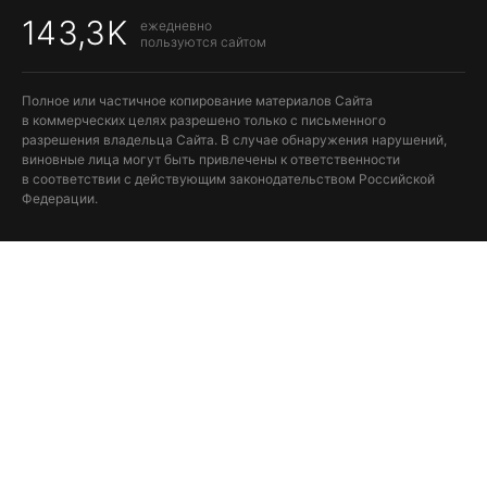
143,3K
ежедневно
пользуются сайтом
Полное или частичное копирование материалов Сайта
в коммерческих целях разрешено только с письменного
разрешения владельца Сайта. В случае обнаружения нарушений,
виновные лица могут быть привлечены к ответственности
в соответствии с действующим законодательством Российской
Федерации.