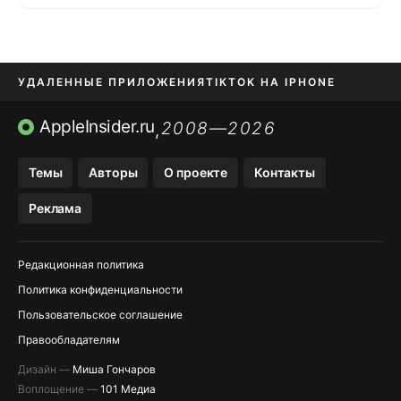
УДАЛЕННЫЕ ПРИЛОЖЕНИЯ
TIKTOK НА IPHONE
ПРИЛОЖЕНИЯ БЕЗ APP STORE
AppleInsider.ru
2008—2026
,
OZON БАНК, WILDBERRIES
Темы
Авторы
О проекте
Контакты
МЕССЕНДЖЕРЫ KAKAOTALK, B…
Реклама
ПОПОЛНЕНИЕ APPLE ID
Редакционная политика
Политика конфиденциальности
Пользовательское соглашение
Правообладателям
Дизайн —
Миша Гончаров
Воплощение —
101 Медиа