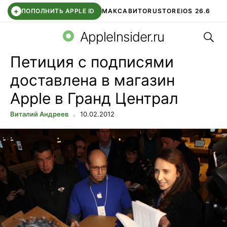
+
ПОПОЛНИТЬ APPLE ID
МАКС
АВИТО
RUSTORE
IOS 26.6
Поис
DDE STORE
СБЕР КИДС
ВТБ ОНЛАЙН
ЧАТ В ROBLOX
AppleInsider.ru
Петиция с подписями
доставлена в магазин
Apple в Гранд Централ
Виталий Андреев
10.02.2012