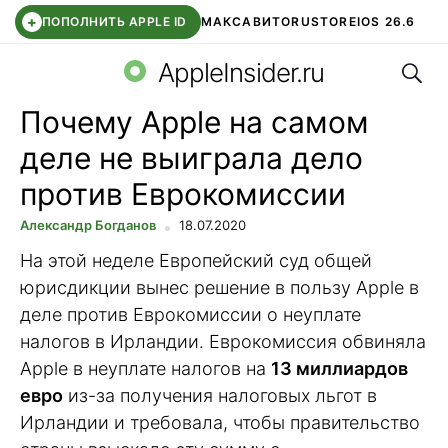
+
ПОПОЛНИТЬ APPLE ID
МАКС
АВИТО
RUSTORE
IOS 26.6
Поис
DDE STORE
СБЕР КИДС
ВТБ ОНЛАЙН
ЧАТ В ROBLOX
AppleInsider.ru
Почему Apple на самом
деле не выиграла дело
против Еврокомиссии
Александр Богданов
18.07.2020
На этой неделе Европейский суд общей
юрисдикции вынес решение в пользу Apple в
деле против Еврокомиссии о неуплате
налогов в Ирландии. Еврокомиссия обвиняла
Apple в неуплате налогов на
13 миллиардов
евро
из-за получения налоговых льгот в
Ирландии и требовала, чтобы правительство