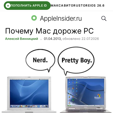
+
ПОПОЛНИТЬ APPLE ID
МАКС
АВИТО
RUSTORE
IOS 26.6
Поис
DDE STORE
СБЕР КИДС
ВТБ ОНЛАЙН
ЧАТ В ROBLOX
AppleInsider.ru
Почему Mac дороже PC
Алексей Винницкий
01.04.2013,
обновлено 22.07.2026