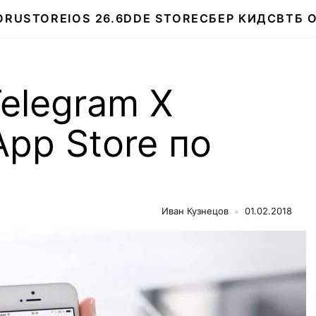
О
RUSTORE
IOS 26.6
DDE STORE
СБЕР КИДС
ВТБ 
Telegram X
App Store по
Иван Кузнецов
01.02.2018