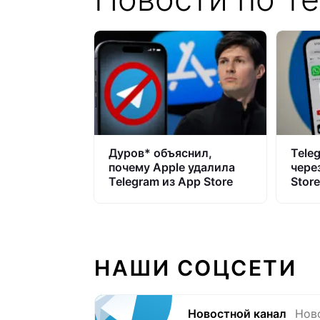
Дуров* объяснил,
Tele
почему Apple удалила
чере
Telegram из App Store
Stor
НАШИ СОЦСЕТИ
Новостной канал
Нов