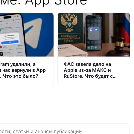
gram удалили, а
ФАС завела дело на
з час вернули в App
Apple из-за МАКС и
e. Что это было?
RuStore. Что будет с
iPhone в России и
закроют ли App Store
ости, статьи и анонсы публикаций