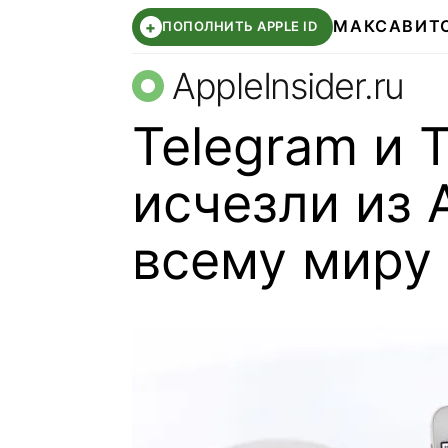
МАКС
АВИТ
+
ПОПОЛНИТЬ APPLE ID
AppleInsider.ru
Telegram и 
исчезли из 
всему миру