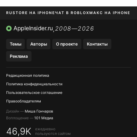
RUSTORE НА IPHONE
ЧАТ В ROBLOX
МАКС НА IPHONE
AVITO НА IPHONE
ВТБ ОНЛАЙН
TIKTOK НА IPHONE
AppleInsider.ru
2008—2026
,
Темы
Авторы
О проекте
Контакты
Реклама
Редакционная политика
Политика конфиденциальности
Пользовательское соглашение
Правообладателям
Дизайн —
Миша Гончаров
Воплощение —
101 Медиа
46,9K
ежедневно
пользуются сайтом