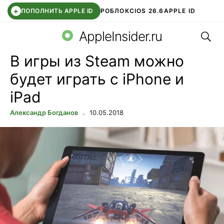
+
ПОПОЛНИТЬ APPLE ID
РОБЛОКС
IOS 26.6
APPLE ID
Поис
TELEGRAM
WHATSAPP
DDE STORE
APP STORE
OZON БАНК
AppleInsider.ru
В игры из Steam можно
будет играть с iPhone и
iPad
Александр Богданов
10.05.2018