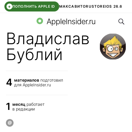
+
ПОПОЛНИТЬ APPLE ID
МАКС
АВИТО
RUSTORE
IOS 26.6
Поис
DDE STORE
СБЕР КИДС
ВТБ ОНЛАЙН
ЧАТ В ROBLOX
AppleInsider.ru
Владислав
Бублий
4
материалов
подготовил
для AppleInsider.ru
1
месяц
работает
в редакции