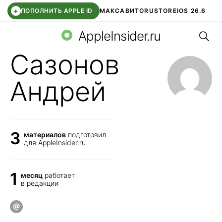
+
ПОПОЛНИТЬ APPLE ID
МАКС
АВИТО
RUSTORE
IOS 26.6
Поис
DDE STORE
СБЕР КИДС
ВТБ ОНЛАЙН
ЧАТ В ROBLOX
AppleInsider.ru
Сазонов
Андрей
3
материалов
подготовил
для AppleInsider.ru
1
месяц
работает
в редакции