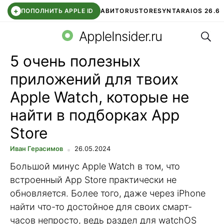
+
ПОПОЛНИТЬ APPLE ID
АВИТО
RUSTORE
SYNTARA
IOS 26.6
Поис
DDE STORE
СБЕР КИДС
ЧАТ ROBLOX
ВТБ ОНЛАЙН
AppleInsider.ru
5 очень полезных
приложений для твоих
Apple Watch, которые не
найти в подборках App
Store
Иван Герасимов
26.05.2024
Большой минус Apple Watch в том, что
встроенный App Store практически не
обновляется. Более того, даже через iPhone
найти что-то достойное для своих смарт-
часов непросто, ведь раздел для watchOS