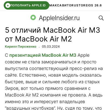
+
ПОПОЛНИТЬ APPLE ID
МАКС
АВИТО
RUSTORE
IOS 26.6
Поис
DDE STORE
СБЕР КИДС
ВТБ ОНЛАЙН
ЧАТ В ROBLOX
AppleInsider.ru
5 отличий MacBook Air M3
от MacBook Air M2
Кирилл Пироженко
05.03.2024
С
презентацией MacBook Air M3
Apple
совсем не стала заморачиваться и просто
выпустила соответствующий пресс-релиз на
сайте. Естественно, новая модель оказалась
быстрее, выше и сильнее любого из старых
Эиров, вот только прямого сравнения с
MacBook Air M2 компания не провела. А ведь
именно это и интересует владельцев
“воздушных ноутбуков”. Ну, судя по тому, что