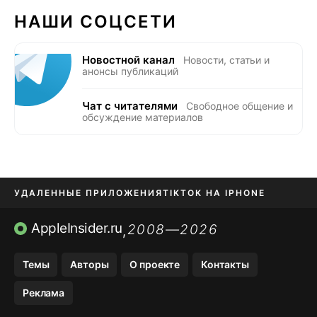
НАШИ СОЦСЕТИ
Новостной канал
Новости, статьи и
анонсы публикаций
Чат с читателями
Свободное общение и
обсуждение материалов
УДАЛЕННЫЕ ПРИЛОЖЕНИЯ
TIKTOK НА IPHONE
ПРИЛОЖЕНИЯ БЕЗ APP STORE
AppleInsider.ru
2008—2026
,
OZON БАНК, WILDBERRIES
Темы
Авторы
О проекте
Контакты
МЕССЕНДЖЕРЫ KAKAOTALK, B…
Реклама
ПОПОЛНЕНИЕ APPLE ID