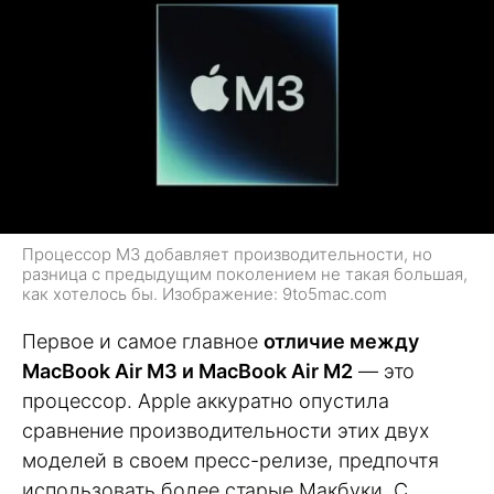
Процессор M3 добавляет производительности, но
разница с предыдущим поколением не такая большая,
как хотелось бы. Изображение: 9to5mac.com
Первое и самое главное
отличие между
MacBook Air M3 и MacBook Air M2
— это
процессор. Apple аккуратно опустила
сравнение производительности этих двух
моделей в своем пресс-релизе, предпочтя
использовать более старые Макбуки. С