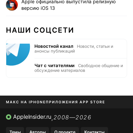
Apple официально выпустила релизную
версию iOS 13
НАШИ СОЦСЕТИ
Новостной канал
Новости, статьи и
анонсы публикаций
Чат с читателями
Свободное общение и
обсуждение материалов
МАКС НА IPHONE
ПРИЛОЖЕНИЯ APP STORE
TIKTOK НА IPHONE
ПРИЛОЖЕНИЯ БЕЗ APP STORE
AppleInsider.ru
2008—2026
,
OZON БАНК, WILDBERRIES
Темы
Авторы
О проекте
Контакты