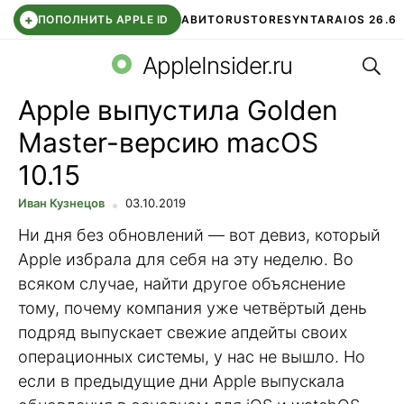
+
ПОПОЛНИТЬ APPLE ID
АВИТО
RUSTORE
SYNTARA
IOS 26.6
Поис
DDE STORE
СБЕР КИДС
ЧАТ ROBLOX
ВТБ ОНЛАЙН
AppleInsider.ru
Apple выпустила Golden
Master-версию macOS
10.15
Иван Кузнецов
03.10.2019
Ни дня без обновлений — вот девиз, который
Apple избрала для себя на эту неделю. Во
всяком случае, найти другое объяснение
тому, почему компания уже четвёртый день
подряд выпускает свежие апдейты своих
операционных системы, у нас не вышло. Но
если в предыдущие дни Apple выпускала