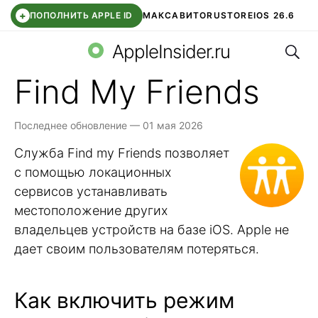
+
ПОПОЛНИТЬ APPLE ID
МАКС
АВИТО
RUSTORE
IOS 26.6
Поис
DDE STORE
СБЕР КИДС
ВТБ ОНЛАЙН
ЧАТ В ROBLOX
AppleInsider.ru
Find My Friends
Последнее обновление — 01 мая 2026
Служба Find my Friends позволяет
с помощью локационных
сервисов устанавливать
местоположение других
владельцев устройств на базе iOS. Apple не
дает своим пользователям потеряться.
Как включить режим