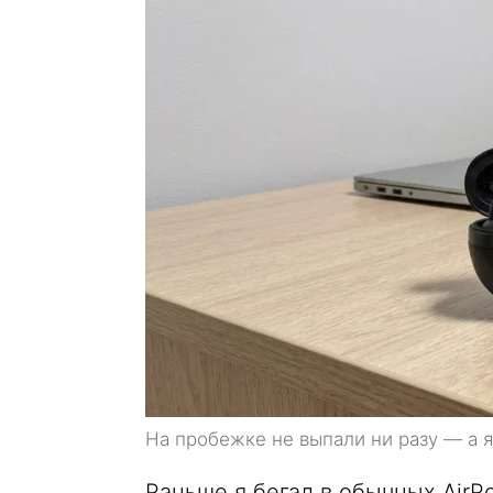
На пробежке не выпали ни разу — а я
Раньше я бегал в обычных AirP