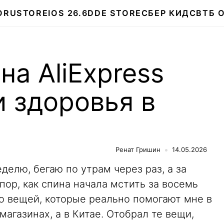
О
RUSTORE
IOS 26.6
DDE STORE
СБЕР КИДС
ВТБ 
на AliExpress
и здоровья в
Ренат Гришин
14.05.2026
еделю, бегаю по утрам через раз, а за
пор, как спина начала мстить за восемь
о вещей, которые реально помогают мне в
магазинах, а в Китае. Отобрал те вещи,