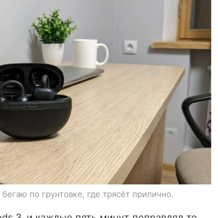
 бегаю по грунтовке, где трясёт прилично.
ods 3, и каждые пять минут поправлял то