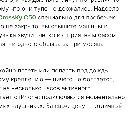
ому что они тупо не держались. Надоело —
CrossKy C50
специально для пробежек.
хо не закрыто, вы слышите машины и
узыка звучит чётко и с приятным басом.
я, ни одного обрыва за три месяца
ойно потеть или попасть под дождь.
ому креплению — ничего не болтается,
т на несколько часов активного
егает с iPhone: подключаются моментально,
амих наушниках. За свою цену — отличный