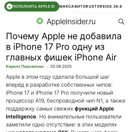
+
ПОПОЛНИТЬ APPLE ID
МАКС
АВИТО
RUSTORE
IOS 26.6
Поис
DDE STORE
СБЕР КИДС
ВТБ ОНЛАЙН
ЧАТ В ROBLOX
AppleInsider.ru
Почему Apple не добавила
в iPhone 17 Pro одну из
главных фишек iPhone Air
Кирилл Пироженко
25.09.2025
Apple в этом году сделала большой шаг
вперёд в разработке собственных чипов:
iPhone 17 и iPhone 17 Pro получили новый
процессор A19, беспроводной чип N1, а также
поддержку самых свежих
функций Apple
Intelligence
. Но внимательные пользователи
заметили одно отсутствие: в этих моделях