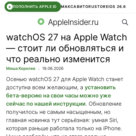
+
ПОПОЛНИТЬ APPLE ID
МАКС
АВИТО
RUSTORE
IOS 26.6
Поис
DDE STORE
СБЕР КИДС
ВТБ ОНЛАЙН
ЧАТ В ROBLOX
AppleInsider.ru
watchOS 27 на Apple Watch
— стоит ли обновляться и
что реально изменится
Миша Королев
19.06.2026
Осенью watchOS 27 для Apple Watch станет
доступна всем желающим, а
установить
бета-версию на свои часы можно уже
сейчас по нашей инструкции
. Обновление
получилось не самым насыщенным, но
главная новинка тут серьёзная: умная Siri,
которая раньше работала только на iPhone.