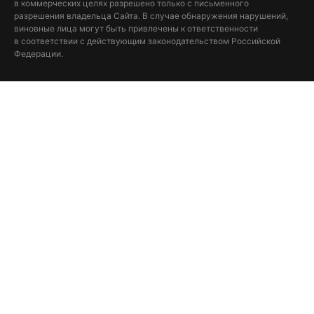
в коммерческих целях разрешено только с письменного
разрешения владельца Сайта. В случае обнаружения нарушений,
виновные лица могут быть привлечены к ответственности
в соответствии с действующим законодательством Российской
Федерации.