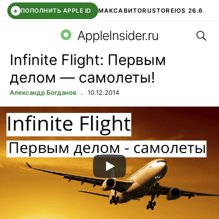
+
ПОПОЛНИТЬ APPLE ID
МАКС
АВИТО
RUSTORE
IOS 26.6
Поис
DDE STORE
СБЕР КИДС
ВТБ ОНЛАЙН
ЧАТ В ROBLOX
AppleInsider.ru
Infinite Flight: Первым
делом — самолеты!
Александр Богданов
10.12.2014