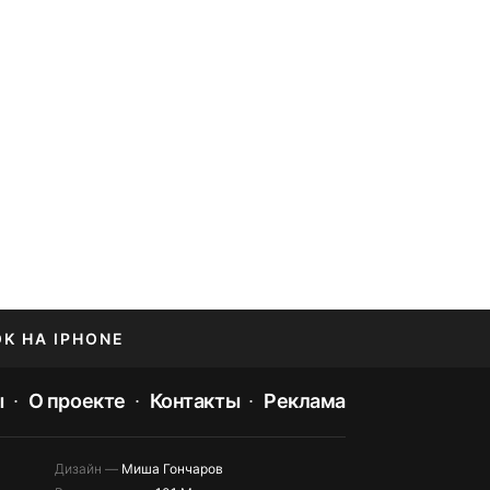
OK НА IPHONE
ы
О проекте
Контакты
Реклама
Дизайн —
Миша Гончаров