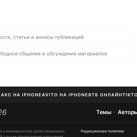
ости, статьи и анонсы публикаций
бодное общение и обсуждение материалов
АКС НА IPHONE
AVITO НА IPHONE
ВТБ ОНЛАЙН
TIKT
26
Темы
Автор
та в коммерческих целях разрешено
Редакционная политика
 В случае обнаружения нарушений,