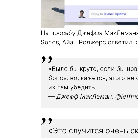
На просьбу Джеффа МакЛемана
Sonos, Айан Роджерс ответил ко
«Было бы круто, если бы но
Sonos, но, кажется, этого н
их там убедить.
—
Джефф МакЛеман, @leffm
«Это случится очень ск