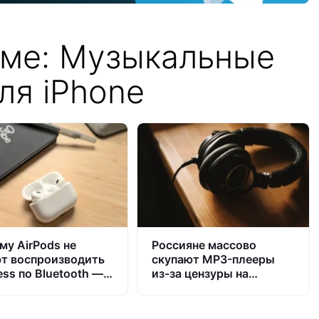
еме: Музыкальные
ля iPhone
му AirPods не
Россияне массово
т воспроизводить
скупают MP3-плееры
ess по Bluetooth — и
из-за цензуры на
e не собирается это
стримингах: вот что
ть
происходит