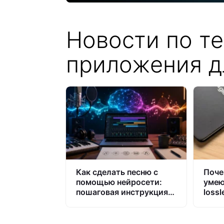
Новости по т
приложения д
Как сделать песню с
Поче
помощью нейросети:
умею
пошаговая инструкция
lossl
по созданию готового
Appl
трека
меня