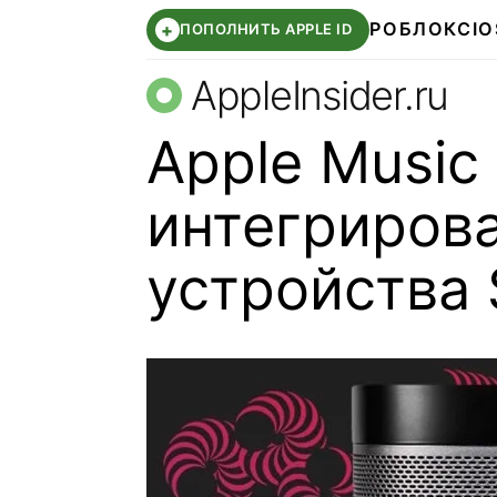
РОБЛОКС
IO
+
ПОПОЛНИТЬ APPLE ID
AppleInsider.ru
Apple Music
интегрирова
устройства 