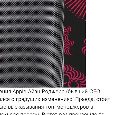
ения Apple Айан Роджерс (бывший CEO
рился о грядущих изменениях. Правда, стоит
чные высказывания топ-менеджеров в
ом для прессы. В этот раз произошло то