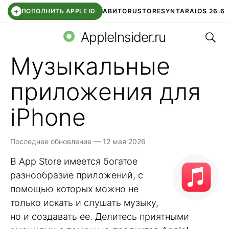
+
ПОПОЛНИТЬ APPLE ID
АВИТО
RUSTORE
SYNTARA
IOS 26.6
Поис
DDE STORE
СБЕР КИДС
ЧАТ ROBLOX
ВТБ ОНЛАЙН
AppleInsider.ru
Музыкальные
приложения для
iPhone
Последнее обновление — 12 мая 2026
В App Store имеется богатое
разнообразие приложений, с
помощью которых можно не
только искать и слушать музыку,
но и создавать ее. Делитесь приятными