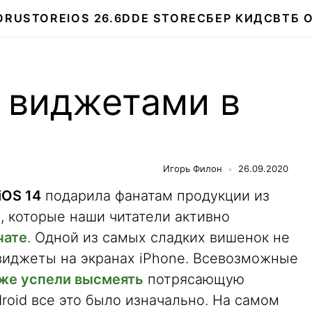
О
RUSTORE
IOS 26.6
DDE STORE
СБЕР КИДС
ВТБ 
с виджетами в
Игорь Филон
26.09.2020
iOS 14
подарила фанатам продукции из
, которые наши читатели активно
чате
. Одной из самых сладких вишенок не
виджеты на экранах iPhone. Всевозможные
же успели высмеять
потрясающую
roid все это было изначально. На самом