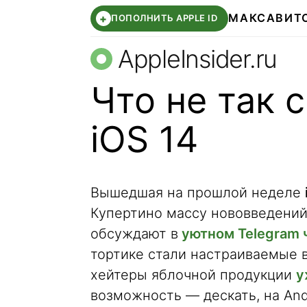
МАКС
АВИТ
+
ПОПОЛНИТЬ APPLE ID
AppleInsider.ru
Что не так 
iOS 14
Вышедшая на прошлой неделе
Купертино массу нововведений
обсуждают в
уютном Telegram 
тортике стали настраиваемые 
хейтеры яблочной продукции
у
возможность — дескать, на And