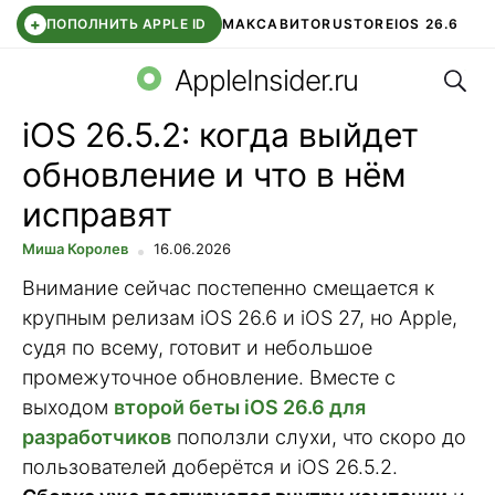
+
ПОПОЛНИТЬ APPLE ID
МАКС
АВИТО
RUSTORE
IOS 26.6
Поис
DDE STORE
СБЕР КИДС
ВТБ ОНЛАЙН
ЧАТ В ROBLOX
AppleInsider.ru
iOS 26.5.2: когда выйдет
обновление и что в нём
исправят
Миша Королев
16.06.2026
Внимание сейчас постепенно смещается к
крупным релизам iOS 26.6 и iOS 27, но Apple,
судя по всему, готовит и небольшое
промежуточное обновление. Вместе с
выходом
второй беты iOS 26.6 для
разработчиков
поползли слухи, что скоро до
пользователей доберётся и iOS 26.5.2.