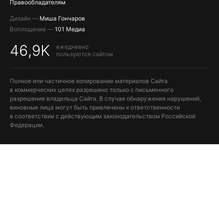
Правообладателям
Дизайн —
Миша Гончаров
Воплощение —
101 Медиа
46,9K
ежедневно
пользуются сайтом
Полное или частичное копирование материалов Сайта
в коммерческих целях разрешено только с письменного
разрешения владельца Сайта. В случае обнаружения нарушений,
виновные лица могут быть привлечены к ответственности
в соответствии с действующим законодательством Российской
Федерации.