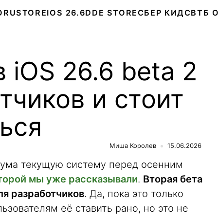
О
RUSTORE
IOS 26.6
DDE STORE
СБЕР КИДС
ВТБ 
 iOS 26.6 beta 2
тчиков и стоит
ься
Миша Королев
15.06.2026
 ума текущую систему перед осенним
которой мы уже рассказывали
.
Вторая бета
для разработчиков
. Да, пока это только
ьзователям её ставить рано, но это не