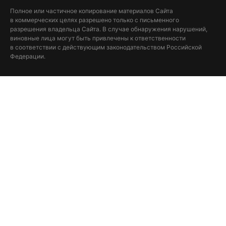
Полное или частичное копирование материалов Сайта
в коммерческих целях разрешено только с письменного
разрешения владельца Сайта. В случае обнаружения нарушений,
виновные лица могут быть привлечены к ответственности
в соответствии с действующим законодательством Российской
Федерации.