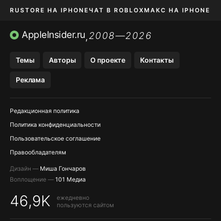
RUSTORE НА IPHONE
ЧАТ В ROBLOX
МАКС НА IPHONE
AVITO НА IPHONE
ВТБ ОНЛАЙН
TIKTOK НА IPHONE
AppleInsider.ru
2008—2026
,
Темы
Авторы
О проекте
Контакты
Реклама
Редакционная политика
Политика конфиденциальности
Пользовательское соглашение
Правообладателям
Дизайн —
Миша Гончаров
Воплощение —
101 Медиа
46,9K
ежедневно
пользуются сайтом