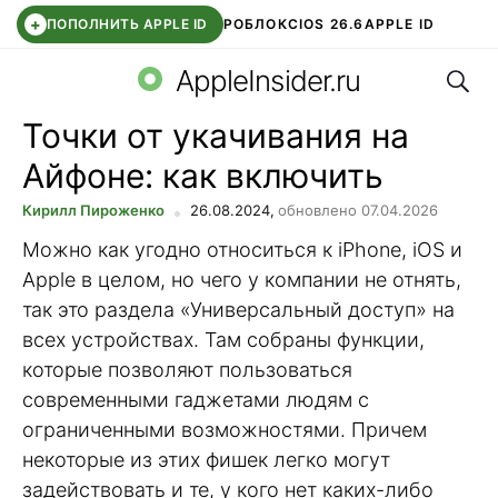
+
ПОПОЛНИТЬ APPLE ID
РОБЛОКС
IOS 26.6
APPLE ID
Поис
TELEGRAM
WHATSAPP
DDE STORE
APP STORE
OZON БАНК
AppleInsider.ru
Точки от укачивания на
Айфоне: как включить
Кирилл Пироженко
26.08.2024,
обновлено 07.04.2026
Можно как угодно относиться к iPhone, iOS и
Apple в целом, но чего у компании не отнять,
так это раздела «Универсальный доступ» на
всех устройствах. Там собраны функции,
которые позволяют пользоваться
современными гаджетами людям с
ограниченными возможностями. Причем
некоторые из этих фишек легко могут
задействовать и те, у кого нет каких-либо