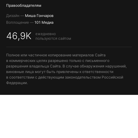
Правообладателям
Дизайн —
Миша Гончаров
Воплощение —
101 Медиа
46,9K
ежедневно
пользуются сайтом
Полное или частичное копирование материалов Сайта
в коммерческих целях разрешено только с письменного
разрешения владельца Сайта. В случае обнаружения нарушений,
виновные лица могут быть привлечены к ответственности
в соответствии с действующим законодательством Российской
Федерации.