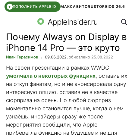
+
ПОПОЛНИТЬ APPLE ID
МАКС
АВИТО
RUSTORE
IOS 26.6
Поис
DDE STORE
СБЕР КИДС
ВТБ ОНЛАЙН
ЧАТ В ROBLOX
AppleInsider.ru
Почему Always on Display в
iPhone 14 Pro — это круто
Иван Герасимов
09.06.2022,
обновлено 25.08.2022
На своей презентации в рамках WWDC
умолчала о некоторых функциях
, оставив их
на откуп фанатам, но и не анонсировала одну
интересную опцию, оставив ее в качестве
сюрприза на осень. Но любой сюрприз
моментально становится лучше, когда о нем
узнаёшь: инсайдеры сразу же после
мероприятия сообщили, что Apple
приберегла функцию на будущее и не для