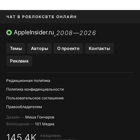
ЧАТ В РОБЛОКС
ВТБ ОНЛАЙН
ПРИЛОЖЕНИЯ APP STORE
AppleInsider.ru
2008—2026
,
ПРИЛОЖЕНИЯ БЕЗ APP STORE
Темы
Авторы
О проекте
Контакты
МЕССЕНДЖЕРЫ KAKAOTALK И …
Реклама
OZON, WILDBERRIES, ЯНДЕК…
Редакционная политика
Политика конфиденциальности
Пользовательское соглашение
Правообладателям
Дизайн —
Миша Гончаров
Воплощение —
101 Медиа
145,4K
ежедневно