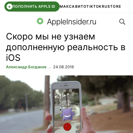
+
ПОПОЛНИТЬ APPLE ID
МАКС
АВИТО
TIKTOK
RUSTORE
Поис
SYNTARA
WB КЛУБ
IOS 26.6
DDE STORE
AppleInsider.ru
Скоро мы не узнаем
дополненную реальность в
iOS
Александр Богданов
24.08.2016