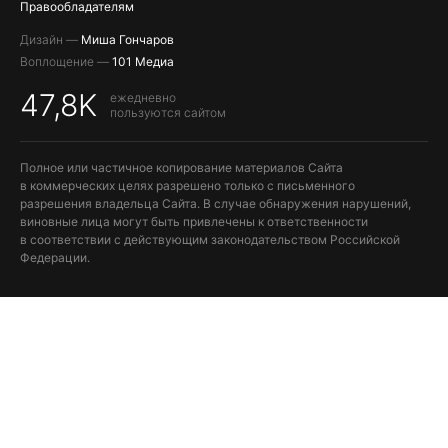
Правообладателям
Дизайн —
Миша Гончаров
Воплощение —
101 Медиа
47,8K
ежедневно
пользуются сайтом
Полное или частичное копирование материалов Сайта
в коммерческих целях разрешено только с письменного
разрешения владельца Сайта. В случае обнаружения нарушений,
виновные лица могут быть привлечены к ответственности
в соответствии с действующим законодательством Российской
Федерации.