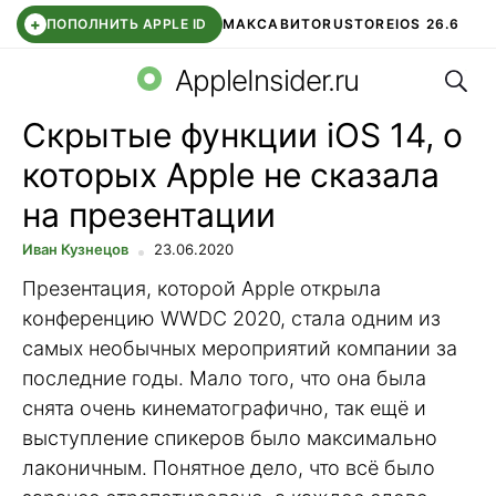
+
ПОПОЛНИТЬ APPLE ID
МАКС
АВИТО
RUSTORE
IOS 26.6
Поис
DDE STORE
СБЕР КИДС
ВТБ ОНЛАЙН
ЧАТ В ROBLOX
AppleInsider.ru
Скрытые функции iOS 14, о
которых Apple не сказала
на презентации
Иван Кузнецов
23.06.2020
Презентация, которой Apple открыла
конференцию WWDC 2020, стала одним из
самых необычных мероприятий компании за
последние годы. Мало того, что она была
снята очень кинематографично, так ещё и
выступление спикеров было максимально
лаконичным. Понятное дело, что всё было