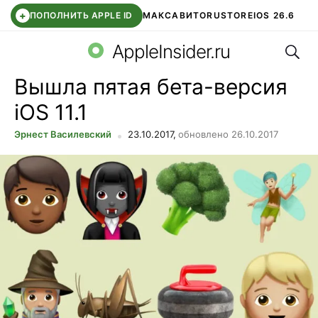
+
ПОПОЛНИТЬ APPLE ID
МАКС
АВИТО
RUSTORE
IOS 26.6
Поис
DDE STORE
СБЕР КИДС
ВТБ ОНЛАЙН
ЧАТ В ROBLOX
AppleInsider.ru
Вышла пятая бета-версия
iOS 11.1
Эрнест Василевский
23.10.2017,
обновлено 26.10.2017