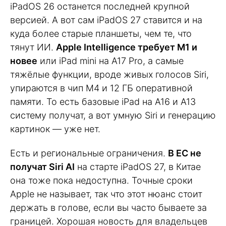
iPadOS 26 останется последней крупной
версией. А вот сам iPadOS 27 ставится и на
куда более старые планшеты, чем те, что
тянут ИИ.
Apple Intelligence требует M1 и
новее
или iPad mini на A17 Pro, а самые
тяжёлые функции, вроде живых голосов Siri,
упираются в чип M4 и 12 ГБ оперативной
памяти. То есть базовые iPad на A16 и A13
систему получат, а вот умную Siri и генерацию
картинок — уже нет.
Есть и региональные ограничения.
В ЕС не
получат Siri AI
на старте iPadOS 27, в Китае
она тоже пока недоступна. Точные сроки
Apple не называет, так что этот нюанс стоит
держать в голове, если вы часто бываете за
границей. Хорошая новость для владельцев