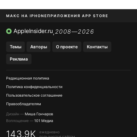
МАКС НА IPHONE
ПРИЛОЖЕНИЯ APP STORE
TIKTOK НА IPHONE
ПРИЛОЖЕНИЯ БЕЗ APP STORE
AppleInsider.ru
2008—2026
,
OZON БАНК, WILDBERRIES
Темы
Авторы
О проекте
Контакты
МЕССЕНДЖЕРЫ KAKAOTALK, B…
Реклама
Редакционная политика
Политика конфиденциальности
Пользовательское соглашение
Правообладателям
Дизайн —
Миша Гончаров
Воплощение —
101 Медиа
143,9K
ежедневно
пользуются сайтом