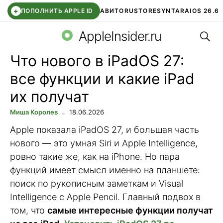
+
ПОПОЛНИТЬ APPLE ID
АВИТО
RUSTORE
SYNTARA
IOS 26.6
Поис
DDE STORE
СБЕР КИДС
ЧАТ ROBLOX
ВТБ ОНЛАЙН
AppleInsider.ru
Что нового в iPadOS 27:
все функции и какие iPad
их получат
Миша Королев
18.06.2026
Apple показала iPadOS 27, и большая часть
нового — это умная Siri и Apple Intelligence,
ровно такие же, как на iPhone. Но пара
функций имеет смысл именно на планшете:
поиск по рукописным заметкам и Visual
Intelligence с Apple Pencil. Главный подвох в
том, что
самые интересные функции получат