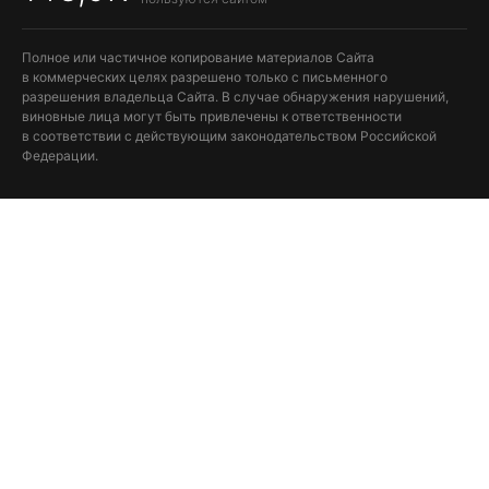
Полное или частичное копирование материалов Сайта
в коммерческих целях разрешено только с письменного
разрешения владельца Сайта. В случае обнаружения нарушений,
виновные лица могут быть привлечены к ответственности
в соответствии с действующим законодательством Российской
Федерации.