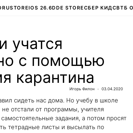
О
RUSTORE
IOS 26.6
DDE STORE
СБЕР КИДС
ВТБ 
и учатся
но с помощью
мя карантина
Игорь Филон
03.04.2020
авил сидеть нас дома. Но учебу в школе
и не отстали от программы, учителя
 самостоятельные задания, а потом просят
ть тетрадные листы и высылать по