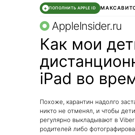
МАКС
АВИТ
+
ПОПОЛНИТЬ APPLE ID
AppleInsider.ru
Как мои дет
дистанцион
iPad во вре
Похоже, карантин надолго заст
никто не отменял, и чтобы дет
регулярно выкладывают в Viber
родителей либо фотографирова