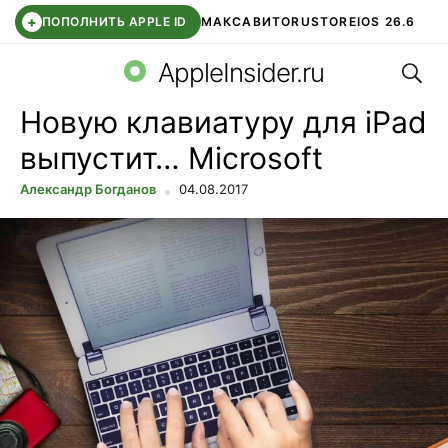
+
ПОПОЛНИТЬ APPLE ID
МАКС
АВИТО
RUSTORE
IOS 26.6
Поис
DDE STORE
СБЕР КИДС
ВТБ ОНЛАЙН
ЧАТ В ROBLOX
AppleInsider.ru
Новую клавиатуру для iPad
выпустит… Microsoft
Александр Богданов
04.08.2017