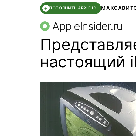
МАКС
АВИТ
+
ПОПОЛНИТЬ APPLE ID
AppleInsider.ru
Представля
настоящий i