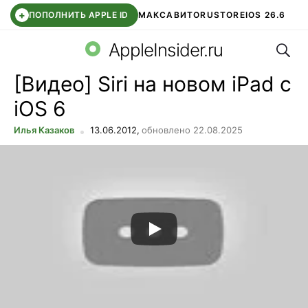
+
ПОПОЛНИТЬ APPLE ID
МАКС
АВИТО
RUSTORE
IOS 26.6
Поис
DDE STORE
СБЕР КИДС
ВТБ ОНЛАЙН
ЧАТ В ROBLOX
AppleInsider.ru
[Видео] Siri на новом iPad c
iOS 6
Илья Казаков
13.06.2012,
обновлено 22.08.2025