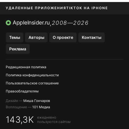
УДАЛЕННЫЕ ПРИЛОЖЕНИЯ
TIKTOK НА IPHONE
ПРИЛОЖЕНИЯ БЕЗ APP STORE
AppleInsider.ru
2008—2026
,
OZON БАНК, WILDBERRIES
Темы
Авторы
О проекте
Контакты
МЕССЕНДЖЕРЫ KAKAOTALK, B…
Реклама
ПОПОЛНЕНИЕ APPLE ID
Редакционная политика
Политика конфиденциальности
Пользовательское соглашение
Правообладателям
Дизайн —
Миша Гончаров
Воплощение —
101 Медиа
143,3K
ежедневно
пользуются сайтом