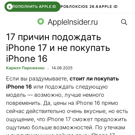
+
ПОПОЛНИТЬ APPLE ID
РОБЛОКС
IOS 26.6
APPLE ID
Поис
TELEGRAM
WHATSAPP
DDE STORE
APP STORE
OZON БАНК
AppleInsider.ru
17 причин подождать
iPhone 17 и не покупать
iPhone 16
Кирилл Пироженко
14.06.2025
Если вы раздумываете,
стоит ли покупать
iPhone 16
или подождать следующую
модель — возможно, лучше немного
повременить. Да, цены на iPhone 16 прямо
сейчас действительно очень вкусные, но есть
ощущение, что iPhone 17 сможет предложить
ощутимо больше возможностей. По утечкам