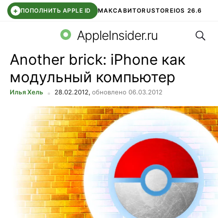
+
ПОПОЛНИТЬ APPLE ID
МАКС
АВИТО
RUSTORE
IOS 26.6
Поис
DDE STORE
СБЕР КИДС
ВТБ ОНЛАЙН
ЧАТ В ROBLOX
AppleInsider.ru
Another brick: iPhone как
модульный компьютер
Илья Хель
28.02.2012,
обновлено 06.03.2012