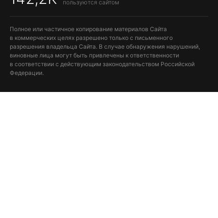
пользуются сайтом
Полное или частичное копирование материалов Сайта
в коммерческих целях разрешено только с письменного
разрешения владельца Сайта. В случае обнаружения нарушений,
виновные лица могут быть привлечены к ответственности
в соответствии с действующим законодательством Российской
Федерации.