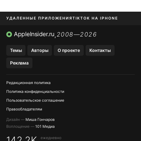
УДАЛЕННЫЕ ПРИЛОЖЕНИЯ
TIKTOK НА IPHONE
ПРИЛОЖЕНИЯ БЕЗ APP STORE
AppleInsider.ru
2008—2026
,
OZON БАНК, WILDBERRIES
Темы
Авторы
О проекте
Контакты
МЕССЕНДЖЕРЫ KAKAOTALK, B…
Реклама
ПОПОЛНЕНИЕ APPLE ID
Редакционная политика
Политика конфиденциальности
Пользовательское соглашение
Правообладателям
Дизайн —
Миша Гончаров
Воплощение —
101 Медиа
142,2K
ежедневно