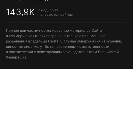
143,9K
ежедневно
пользуются сайтом
Полное или частичное копирование материалов Сайта
в коммерческих целях разрешено только с письменного
разрешения владельца Сайта. В случае обнаружения нарушений,
виновные лица могут быть привлечены к ответственности
в соответствии с действующим законодательством Российской
Федерации.