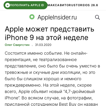
+
ПОПОЛНИТЬ APPLE ID
МАКС
АВИТО
RUSTORE
IOS 26.6
Поис
DDE STORE
СБЕР КИДС
ВТБ ОНЛАЙН
ЧАТ В ROBLOX
AppleInsider.ru
Apple может представить
iPhone 9 на этой неделе
Олег Свиргстин
31.03.2020
Состоится именно событие. Не онлайн-
презентация, не театрализованное
представление, оно было бы очень уместно в
тревожные и скучные дни изоляции, но это
было бы слишком хорошо и немного
преждевременно. На этой неделе, скорее
всего, Apple объявит новый “4,7-дюймовый
iPhone”. Во всяком случае, на фотографии,
присланной сотрудником Best Buy он назван