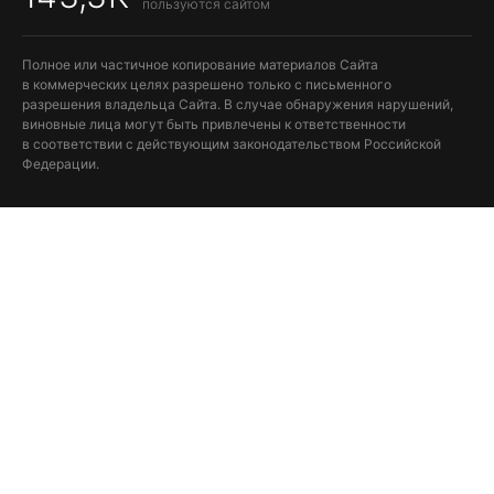
пользуются сайтом
Полное или частичное копирование материалов Сайта
в коммерческих целях разрешено только с письменного
разрешения владельца Сайта. В случае обнаружения нарушений,
виновные лица могут быть привлечены к ответственности
в соответствии с действующим законодательством Российской
Федерации.