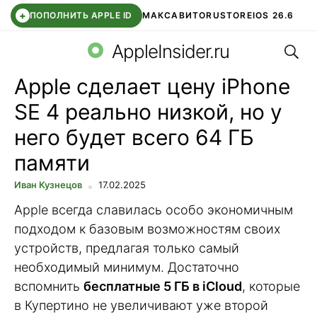
+
ПОПОЛНИТЬ APPLE ID
МАКС
АВИТО
RUSTORE
IOS 26.6
Поис
DDE STORE
СБЕР КИДС
ВТБ ОНЛАЙН
ЧАТ В ROBLOX
AppleInsider.ru
Apple сделает цену iPhone
SE 4 реально низкой, но у
него будет всего 64 ГБ
памяти
Иван Кузнецов
17.02.2025
Apple всегда славилась особо экономичным
подходом к базовым возможностям своих
устройств, предлагая только самый
необходимый минимум. Достаточно
вспомнить
бесплатные 5 ГБ в iCloud
, которые
в Купертино не увеличивают уже второй