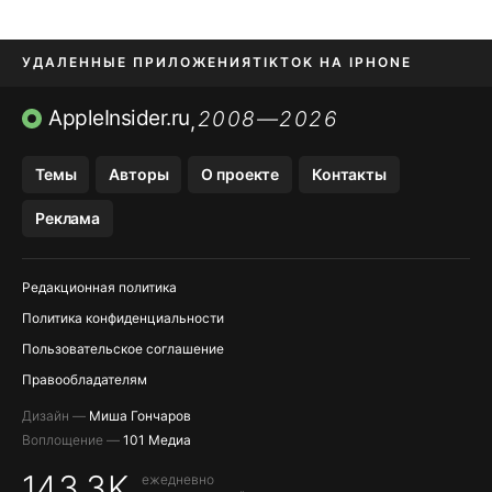
УДАЛЕННЫЕ ПРИЛОЖЕНИЯ
TIKTOK НА IPHONE
ПРИЛОЖЕНИЯ БЕЗ APP STORE
AppleInsider.ru
2008—2026
,
OZON БАНК, WILDBERRIES
Темы
Авторы
О проекте
Контакты
МЕССЕНДЖЕРЫ KAKAOTALK, B…
Реклама
ПОПОЛНЕНИЕ APPLE ID
Редакционная политика
Политика конфиденциальности
Пользовательское соглашение
Правообладателям
Дизайн —
Миша Гончаров
Воплощение —
101 Медиа
143,3K
ежедневно