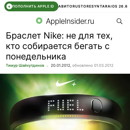
+
ПОПОЛНИТЬ APPLE ID
АВИТО
RUSTORE
SYNTARA
IOS 26.6
Поис
DDE STORE
СБЕР КИДС
ЧАТ ROBLOX
ВТБ ОНЛАЙН
AppleInsider.ru
Браслет Nike: не для тех,
кто собирается бегать с
понедельника
Тимур Шайхутдинов
20.01.2012,
обновлено 01.03.2012