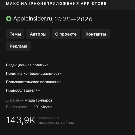
МАКС НА IPHONE
ПРИЛОЖЕНИЯ APP STORE
TIKTOK НА IPHONE
ПРИЛОЖЕНИЯ БЕЗ APP STORE
AppleInsider.ru
2008—2026
,
OZON БАНК, WILDBERRIES
Темы
Авторы
О проекте
Контакты
МЕССЕНДЖЕРЫ KAKAOTALK, B…
Реклама
Редакционная политика
Политика конфиденциальности
Пользовательское соглашение
Правообладателям
Дизайн —
Миша Гончаров
Воплощение —
101 Медиа
143,9K
ежедневно
пользуются сайтом