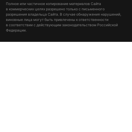
Полное или частичное копирование материалов Сайта
в коммерческих целях разрешено только с письменного
разрешения владельца Сайта. В случае обнаружения нарушений,
виновные лица могут быть привлечены к ответственности
в соответствии с действующим законодательством Российской
Федерации.