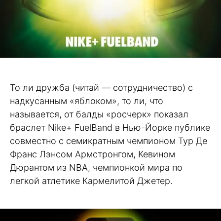
То ли дружба (читай — сотрудничество) с
надкусанным «яблоком», то ли, что
называется, от балды «росчерк» показал
браслет Nike+ FuelBand в Нью-Йорке публике
совместно с семикратным чемпионом Тур Де
Франс Лэнсом Армстронгом, Кевином
Дюрантом из NBA, чемпионкой мира по
легкой атлетике Кармелитой Джетер.