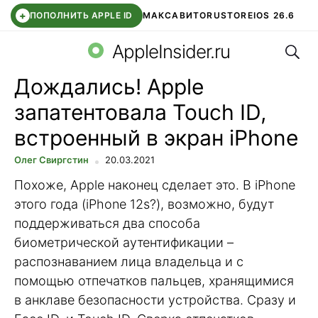
+
ПОПОЛНИТЬ APPLE ID
МАКС
АВИТО
RUSTORE
IOS 26.6
Поис
DDE STORE
СБЕР КИДС
ВТБ ОНЛАЙН
ЧАТ В ROBLOX
AppleInsider.ru
Дождались! Apple
запатентовала Touch ID,
встроенный в экран iPhone
Олег Свиргстин
20.03.2021
Похоже, Apple наконец сделает это. В iPhone
этого года (iPhone 12s?), возможно, будут
поддерживаться два способа
биометрической аутентификации –
распознаванием лица владельца и с
помощью отпечатков пальцев, хранящимися
в анклаве безопасности устройства. Сразу и