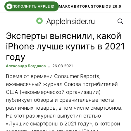
+
ПОПОЛНИТЬ APPLE ID
МАКС
АВИТО
RUSTORE
IOS 26.6
Поис
DDE STORE
СБЕР КИДС
ВТБ ОНЛАЙН
ЧАТ В ROBLOX
AppleInsider.ru
Эксперты выяснили, какой
iPhone лучше купить в 2021
году
Александр Богданов
26.03.2021
Время от времени Consumer Reports,
ежемесячный журнал Союза потребителей
США (некоммерческой организации)
публикует обзоры и сравнительные тесты
различных товаров, в том числе смартфонов.
На этот раз журнал выпустил статью
«Лучшие смартфоны в 2021 году», в которой