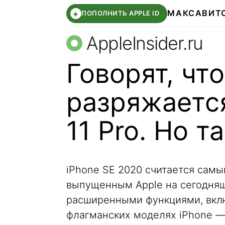
МАКС
АВИТ
+
ПОПОЛНИТЬ APPLE ID
AppleInsider.ru
Говорят, что
разряжаетс
11 Pro. Но т
iPhone SE 2020 считается са
выпущенным Apple на сегодняш
расширенными функциями, вклю
флагманских моделях iPhone 