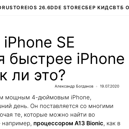
О
RUSTORE
IOS 26.6
DDE STORE
СБЕР КИДС
ВТБ 
 iPhone SE
я быстрее iPhone
ак ли это?
Александр Богданов
19.07.2020
мым мощным 4-дюймовым iPhone,
ний день. Он поставляется со многими
чая те, которые можно найти во
— например,
процессором A13 Bionic
, как в