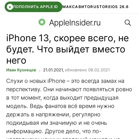
+
ПОПОЛНИТЬ APPLE ID
МАКС
АВИТО
RUSTORE
IOS 26.6
Поис
DDE STORE
СБЕР КИДС
ВТБ ОНЛАЙН
ЧАТ В ROBLOX
AppleInsider.ru
iPhone 13, скорее всего, не
будет. Что выйдет вместо
него
Иван Кузнецов
21.01.2021,
обновлено 08.02.2021
Слухи о новых iPhone – это всегда замах на
перспективу. Они начинают появляться ровно
в тот момент, когда выходит предыдущая
модель. Ведь фанатов всё время нужно
держать в напряжении, регулярно
подкидывая им значимую и не очень
информацию. Другое дело, что по-