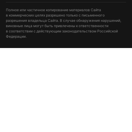
Полное или частичное копирование материалов Сайта
в коммерческих целях разрешено только с письменного
разрешения владельца Сайта. В случае обнаружения нарушений,
виновные лица могут быть привлечены к ответственности
в соответствии с действующим законодательством Российской
Федерации.