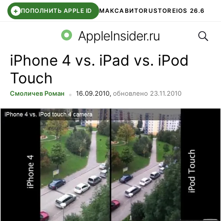
+
ПОПОЛНИТЬ APPLE ID
МАКС
АВИТО
RUSTORE
IOS 26.6
Поис
DDE STORE
СБЕР КИДС
ВТБ ОНЛАЙН
ЧАТ В ROBLOX
AppleInsider.ru
iPhone 4 vs. iPad vs. iPod
Touch
Смоличев Роман
16.09.2010,
обновлено 23.11.2010