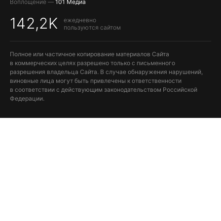
Воплощение —
101 Медиа
142,2K
ежедневно
пользуются сайтом
Полное или частичное копирование материалов Сайта
в коммерческих целях разрешено только с письменного
разрешения владельца Сайта. В случае обнаружения нарушений,
виновные лица могут быть привлечены к ответственности
в соответствии с действующим законодательством Российской
Федерации.