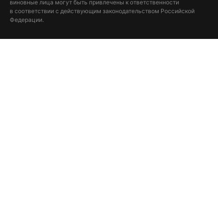
виновные лица могут быть привлечены к ответственности
в соответствии с действующим законодательством Российской
Федерации.