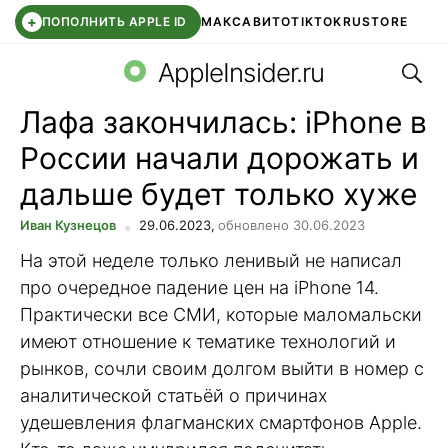
+
ПОПОЛНИТЬ APPLE ID
МАКС
АВИТО
TIKTOK
RUSTORE
Поис
SYNTARA
WB КЛУБ
IOS 26.6
APPLE ID
AppleInsider.ru
Лафа закончилась: iPhone в
России начали дорожать и
дальше будет только хуже
Иван Кузнецов
29.06.2023,
обновлено 30.06.2023
На этой неделе только ленивый не написал
про очередное падение цен на iPhone 14.
Практически все СМИ, которые маломальски
имеют отношение к тематике технологий и
рынков, сочли своим долгом выйти в номер с
аналитической статьёй о причинах
удешевления флагманских смартфонов Apple.