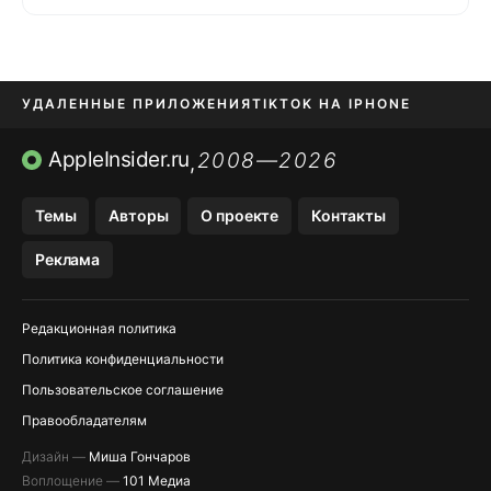
УДАЛЕННЫЕ ПРИЛОЖЕНИЯ
TIKTOK НА IPHONE
ПРИЛОЖЕНИЯ БЕЗ APP STORE
AppleInsider.ru
2008—2026
,
OZON БАНК, WILDBERRIES
Темы
Авторы
О проекте
Контакты
МЕССЕНДЖЕРЫ KAKAOTALK, B…
Реклама
ПОПОЛНЕНИЕ APPLE ID
Редакционная политика
Политика конфиденциальности
Пользовательское соглашение
Правообладателям
Дизайн —
Миша Гончаров
Воплощение —
101 Медиа