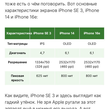
тоже есть о чём поговорить. Вот основные
характеристики экранов iPhone SE 3, iPhone
14 и iPhone 16e:
Характеристика
iPhone SE 3
iPhone 14
iPhone 16e
Тип матрицы
IPS
OLED
OLED
Диагональ
4,7
6,1
6,1
Разрешение
1334х750
2532х1170
2532х1170
(326 ppi)
(460 ppi)
(460 ppi)
Пиковая
625 нит
800 нит
800 нит
яркость
Как видите, iPhone SE 3 и здесь выглядит как
гадкий утёнок. Не зря Apple ругали за этот
аппарат ещё в момент его выхода. А вот