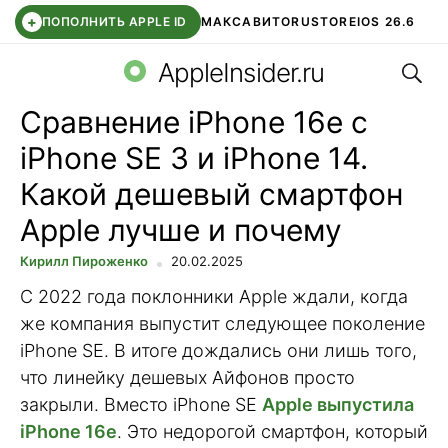
+
ПОПОЛНИТЬ APPLE ID
МАКС
АВИТО
RUSTORE
IOS 26.6
Поис
DDE STORE
СБЕР КИДС
ВТБ ОНЛАЙН
ЧАТ В ROBLOX
AppleInsider.ru
Сравнение iPhone 16e с
iPhone SE 3 и iPhone 14.
Какой дешевый смартфон
Apple лучше и почему
Кирилл Пироженко
20.02.2025
С 2022 года поклонники Apple ждали, когда
же компания выпустит следующее поколение
iPhone SE. В итоге дождались они лишь того,
что линейку дешевых Айфонов просто
закрыли. Вместо iPhone SE
Apple выпустила
iPhone 16e
. Это недорогой смартфон, который