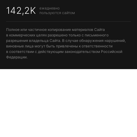
142,2K
ежедневно
пользуются сайтом
Полное или частичное копирование материалов Сайта
в коммерческих целях разрешено только с письменного
разрешения владельца Сайта. В случае обнаружения нарушений,
виновные лица могут быть привлечены к ответственности
в соответствии с действующим законодательством Российской
Федерации.