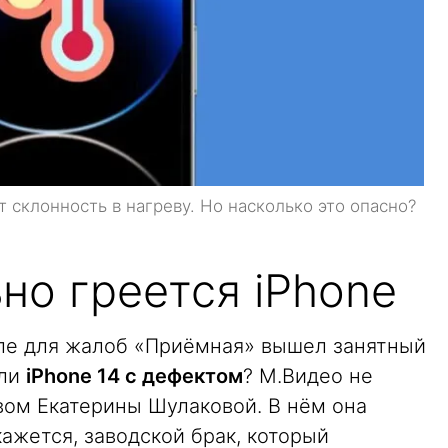
 склонность в нагреву. Но насколько это опасно?
но греется iPhone
деле для жалоб «Приёмная» вышел занятный
или
iPhone 14 с дефектом
? М.Видео не
вом Екатерины Шулаковой. В нём она
кажется, заводской брак, который