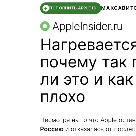
МАКС
АВИТ
+
ПОПОЛНИТЬ APPLE ID
AppleInsider.ru
Нагревается
почему так 
ли это и как
плохо
Несмотря на то что Apple ост
Россию
и отказалась от после