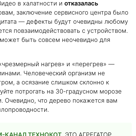
Видео в халатности и
отказалась
ловам, заключение сервисного центра было
цитата — дефекты будут очевидны любому
ется повзаимодействовать с устройством.
, может быть совсем неочевидно для
 «чрезмерный нагрев» и «перегрев» —
инами. Человеческий организм не
ом, а осязание слишком склонно к
уйте потрогать на 30-градусном морозе
. Очевидно, что дерево покажется вам
плопроводности.
М-КАНАЛ ТЕХНОКОТ
. ЭТО АГРЕГАТОР