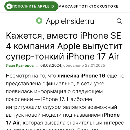
+
ПОПОЛНИТЬ APPLE ID
МАКС
АВИТО
TIKTOK
RUSTORE
Поис
SYNTARA
WB КЛУБ
IOS 26.6
APPLE ID
AppleInsider.ru
Кажется, вместо iPhone SE
4 компания Apple выпустит
супер-тонкий iPhone 17 Air
Иван Кузнецов
08.08.2024,
обновлено 23.01.2025
Несмотря на то, что
линейка iPhone 16
еще не
представлена официально, в сети уже
появилась информация о следующем
поколении — iPhone 17. Наиболее
интригующим слухом является возможный
выпуск новой модели под названием
iPhone
17 Air
, которая вызвала значительный интерес