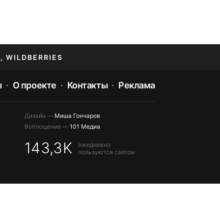
, WILDBERRIES
ы
О проекте
Контакты
Реклама
Дизайн —
Миша Гончаров
Воплощение —
101 Медиа
143,3K
ежедневно
пользуются сайтом