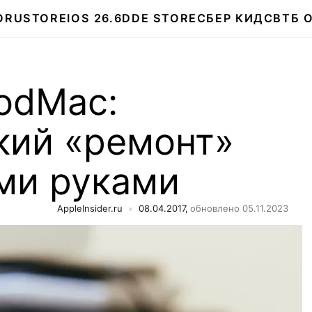
О
RUSTORE
IOS 26.6
DDE STORE
СБЕР КИДС
ВТБ 
odMac:
кий «ремонт»
ми руками
AppleInsider.ru
08.04.2017,
обновлено 05.11.2023