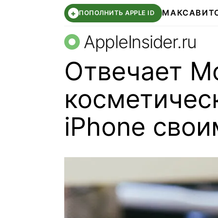
МАКС
АВИТ
+
ПОПОЛНИТЬ APPLE ID
AppleInsider.ru
Отвечает M
косметичес
iPhone свои