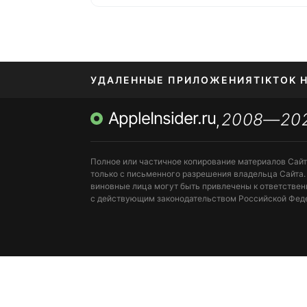
УДАЛЕННЫЕ ПРИЛОЖЕНИЯ
TIKTOK 
AppleInsider.ru
2008—20
МЕССЕНДЖЕРЫ KAKAOTALK, B…
ПОПОЛН
,
Полное или частичное копирование материалов Сай
только с письменного разрешения владельца Сайта.
виновные лица могут быть привлечены к ответствен
с действующим законодательством Российской Фед