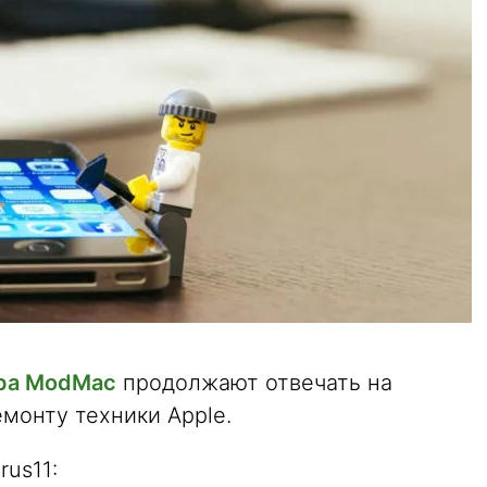
тра ModMac
продолжают отвечать на
монту техники Apple.
rus11: