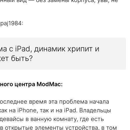
нный вид — без замены корпуса, увы, не
paj1984:
а с iPad, динамик хрипит и
жет быть?
ного центра ModMac:
последнее время эта проблема начала
ак на iPhone, так и на iPad. Владельцы
 девайсы в ванную комнату, где есть
в открытые элементы устройства, в том